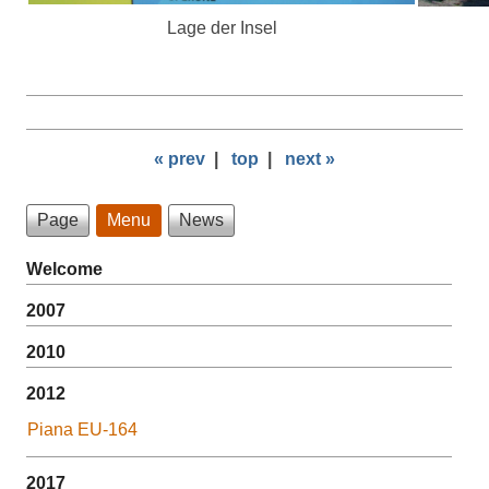
Lage der Insel
« prev
|
top
|
next »
Page
Menu
News
Welcome
2007
2010
2012
Piana EU-164
2017