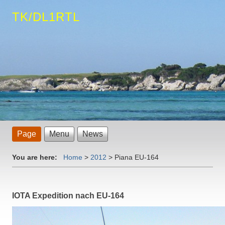
TK/DL1RTL
Page
Menu
News
You are here:
Home
>
2012
>
Piana EU-164
IOTA Expedition nach EU-164