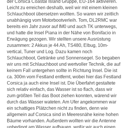
der Corsica Coastal Island Gruppe, EU-164 aktivieren.
Leicht zu erreichen deshalb, weil wir mit einem kleinen
Schlauchboot übersetzen wollten. So waren wir zeitlich
unabhängig vom Motorbootverleih. Tom, DL2RMC war
bereits ein Jahr zuvor auf IM0 und auch TK unterwegs,
und hatte die Insel Piana in der Nähe von Bonifacio in
Erwägung gezogen. Wir stellten unsere Ausrüstung
zusammen: 2 Akkus je 44 Ah, TS480, Elbug, 10m-
vertical, Tuner und Log. Dazu kamen noch
Schlauchboot, Getränke und Sonnensegel. So begaben
wir uns mit Schlauchboot und wertvoller Technik, die auf
keinem Fall untergehen sollte in Richtung Insel. Die ist
ca. 300m vom Festland entfernt, wobei hier das Festland
Corsica ja auch eine Insel ist. Die Überfahrt gestaltete
sich relativ einfach, das Wasser ist so flach, dass wir
zum größten Teil das Boot ziehen konnten, wärend wir
durch das Wasser wateten. Am Ufer angekommen war
ein schattiges Plätzchen nicht zu finden, denn wie
allgemein auf Corsica sind in Meeresnähe keine hohen
Bäume vorhanden. Außerdem wollten wir die Antenne
unbedingt am Wasser aufbauen, wofür wir auch einen